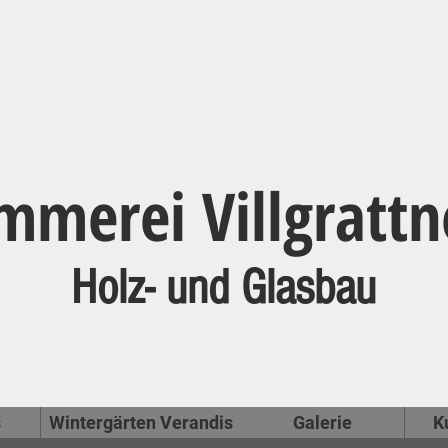
mmerei Villgrattn
Holz- und Glasbau
s
Wintergärten Verandis
Galerie
K