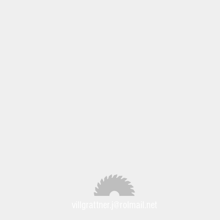
villgrattner.j@rolmail.net