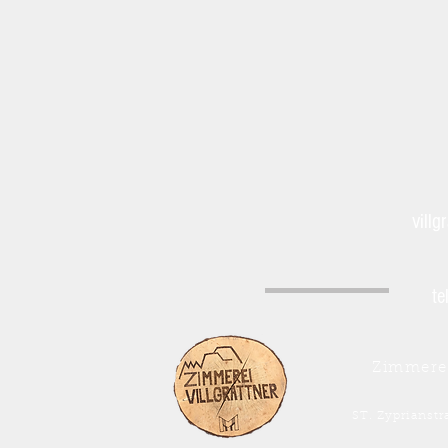
villg
te
Zimmerei
ST. Zyprianst