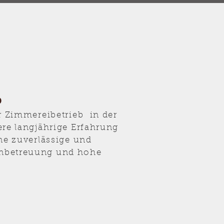
b
er Zimmereibetrieb in der
ere langjährige Erfahrung
ine zuverlässige und
nbetreuung und hohe