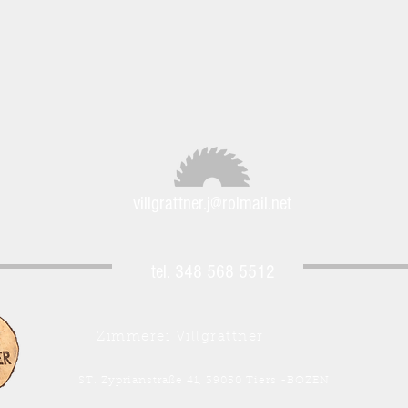
villgrattner.j@rolmail.net
tel. 348 568 5512
Zimmerei Villgrattner
ST. Zyprianstraße 41, 39050 Tiers -BOZEN