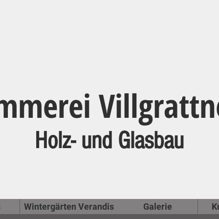
mmerei Villgrattn
Holz- und Glasbau
s
Wintergärten Verandis
Galerie
K